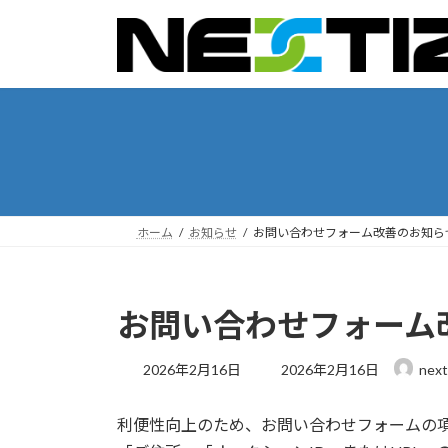
コ
ナ
ン
ビ
テ
ゲ
ン
ー
ツ
シ
へ
ョ
ス
ン
キ
に
ッ
移
プ
動
ホーム
お知らせ
お問い合わせフォーム改善のお知ら
お問い合わせフォーム
最
2026年2月16日
2026年2月16日
next
終
更
利便性向上のため、お問い合わせフォームの
新
日