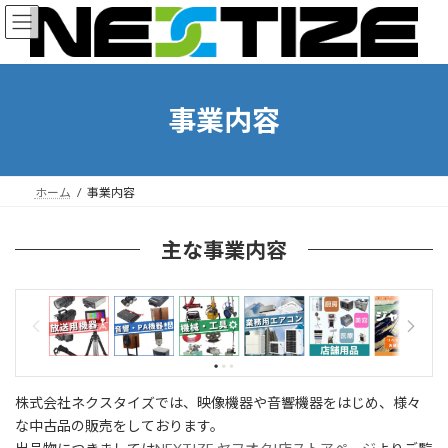
コ
ナ
ン
ビ
テ
ゲ
ン
ー
ツ
シ
へ
ョ
事業内容
ス
ン
キ
に
ッ
移
プ
動
ホーム
事業内容
主な事業内容
株式会社ネクスタイズでは、映像機器や音響機器をはじめ、様々
な中古品の販売をしております。