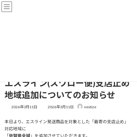
コ
ナ
ン
ビ
テ
ゲ
ン
ー
ツ
シ
へ
ョ
お知らせ
ス
ン
キ
に
ッ
移
プ
動
ホーム
お知らせ
エスライン(スワロー便)支店止め地域追加についてのお知らせ
エスライン(スワロー便)支店止め
地域追加についてのお知らせ
最
2026年3月11日
2026年3月11日
nextize
終
更
本日より、エスライン発送商品を対象とした「最寄の支店止め」
新
日
対応地域に
時
「
佐賀県全域
」を追加させていただきます。