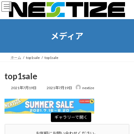
コ
ナ
ン
ビ
テ
ゲ
ン
ー
ツ
シ
へ
ョ
メディア
ス
ン
キ
に
ッ
移
プ
動
ホーム
top1sale
top1sale
top1sale
最
2021年7月19日
2021年7月19日
nextize
終
更
新
日
時
ギャラリーで開く
:
お気軽にお問い合わせください。