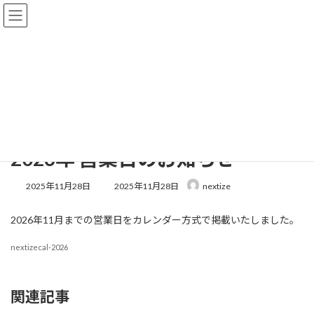
コ
ナ
ン
ビ
テ
ゲ
ン
ー
ツ
シ
へ
ョ
お知らせ
ス
ン
キ
に
ッ
移
プ
動
ホーム
お知らせ
2026年 営業日のお知らせ
2026年 営業日のお知らせ
最
2025年11月28日
2025年11月28日
nextize
終
更
2026年11月までの営業日をカレンダー方式で掲載いたしました。
新
日
時
nextizecal-2026
:
関連記事