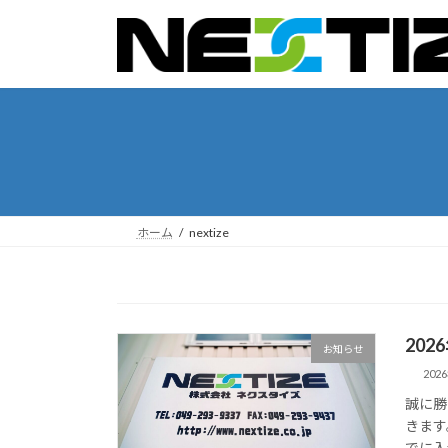
コ
ナ
ン
ビ
テ
ゲ
ン
ー
ツ
シ
へ
ョ
ス
ン
キ
に
ッ
移
プ
動
ホーム
nextize
20
お知らせ
202
誠に勝
きます
でに入