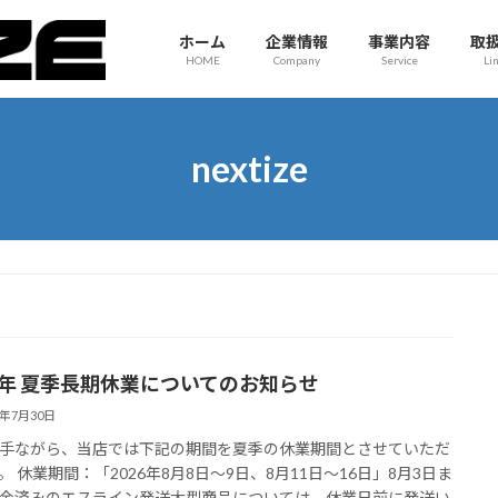
ホーム
企業情報
事業内容
取
HOME
Company
Service
Li
nextize
26年 夏季長期休業についてのお知らせ
6年7月30日
手ながら、当店では下記の期間を夏季の休業期間とさせていただ
。 休業期間：「2026年8月8日～9日、8月11日～16日」8月3日ま
金済みのエスライン発送大型商品については、休業日前に発送い