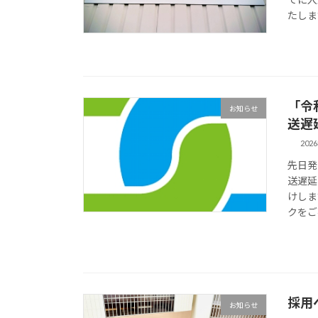
たします
「令
お知らせ
送遅
202
先日発
送遅延
けしま
クをご
採用
お知らせ