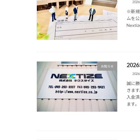
202
※新規
ムを公
Nexti
20
お知らせ
202
誠に勝
きます
入金済
ます。 