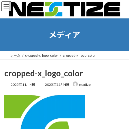
コ
ナ
ン
ビ
テ
ゲ
ン
ー
ツ
シ
へ
ョ
メディア
ス
ン
キ
に
ッ
移
プ
動
ホーム
cropped-x_logo_color
cropped-x_logo_color
cropped-x_logo_color
最
2025年11月4日
2025年11月4日
nextize
終
更
新
日
時
: