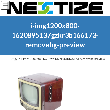
コ
ナ
ン
ビ
テ
ゲ
ン
ー
ツ
シ
i-img1200x800-
へ
ョ
ス
ン
1620895137gzkr3b166173-
キ
に
ッ
移
removebg-preview
プ
動
ホーム
i-img1200x800-1620895137gzkr3b166173-removebg-preview