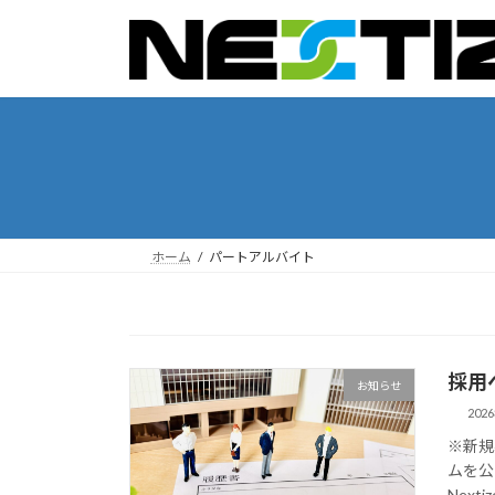
コ
ナ
ン
ビ
テ
ゲ
ン
ー
ツ
シ
へ
ョ
ス
ン
キ
に
ッ
移
プ
動
ホーム
パートアルバイト
採用
お知らせ
202
※新規
ムを公
Nexti