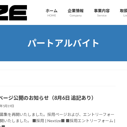
ホーム
企業情報
事業内容
取
HOME
Company
Service
Li
パートアルバイト
ページ公開のお知らせ（8月6日 追記あり）
6年5月19日
募集を再開いたしました。採用ページおよび、エントリーフォー
開いたしました。 ■採用 | Nextize■ ■採用エントリーフォーム |
ze■