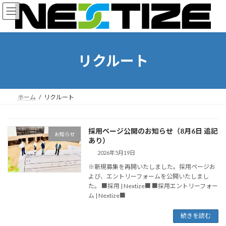
コ
ナ
ン
ビ
テ
ゲ
ン
ー
ツ
シ
へ
ョ
リクルート
ス
ン
キ
に
ッ
移
プ
動
ホーム
リクルート
採用ページ公開のお知らせ（8月6日 追記
お知らせ
あり）
2026年5月19日
※新規募集を再開いたしました。採用ページお
よび、エントリーフォームを公開いたしまし
た。 ■採用 | Nextize■ ■採用エントリーフォー
ム | Nextize■
続きを読む