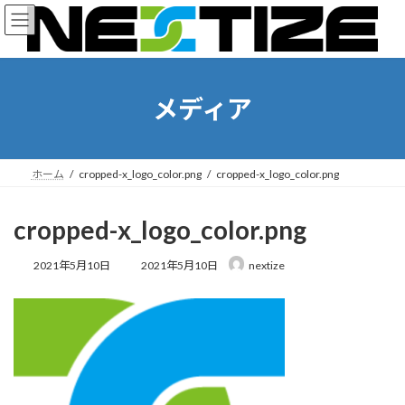
コ
ナ
ン
ビ
テ
ゲ
ン
ー
ツ
シ
へ
ョ
メディア
ス
ン
キ
に
ッ
移
プ
動
ホーム
cropped-x_logo_color.png
cropped-x_logo_color.png
cropped-x_logo_color.png
最
2021年5月10日
2021年5月10日
nextize
終
更
新
日
時
: